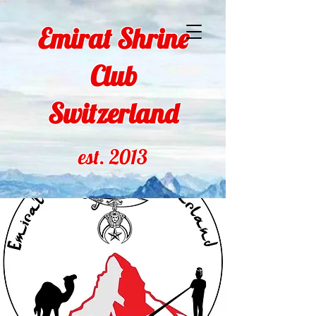
Emirat Shrine
Club
Switzerland
est. 2013